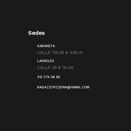
Sedes
SABANETA
CALLE 71SUR # 43B-31
LAURELES
CALLE 38 # 76-06
312 274 56 65
RAGAZZI.PIZZERIA@GMAIL.COM