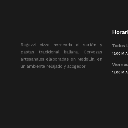
Horar
Ragazzi pizza horneada al sartén y
Todos l
pastas tradicional italiana. Cervezas
12:00 M A
artesanales elaboradas en Medellín, en
Vierne
un ambiente relajado y acogedor.
12:00 M A